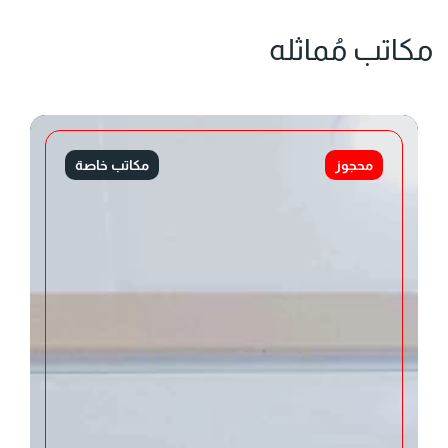
مكاتب مُماثله
محجوز
مكاتب خاصة