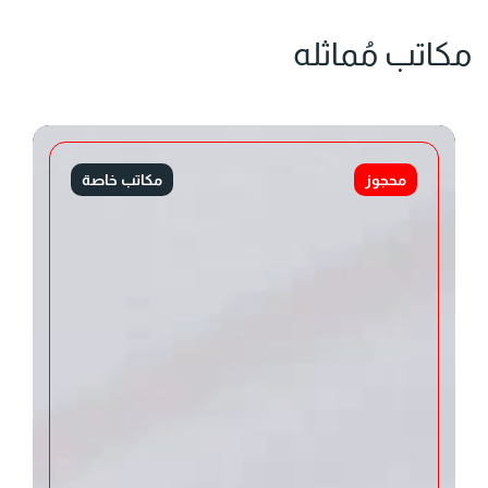
مكاتب مُماثله
محجوز
مكاتب خاصة