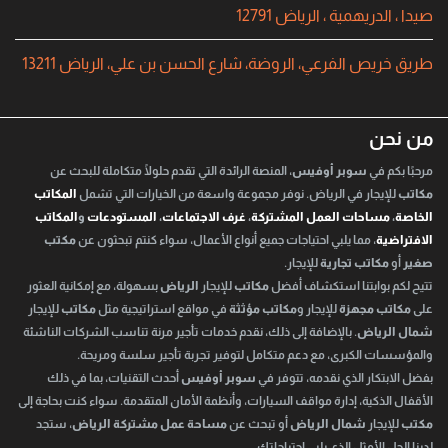
صيدا ، الدريهمية ، الرياض 12791
طريق خريص الفرعي، الروضة، شارع الحسن بن علي، الرياض 13211
من نحن
مرحبًا بكم في
سوبر أوفيس
، المنصة الرائدة التي تقدم حلولًا متكاملة للبحث عن
مكاتب
للإيجار في الرياض. نوفر مجموعة واسعة من الخيارات التي تشمل
المكاتب
الخاصة
،
مساحات العمل المشتركة
،
غرف الاجتماعات
،
المستودعات
و
المكاتب
الافتراضية
، مما يلبي احتياجات جميع أنواع الأعمال، سواء كنتم تبحثون عن
مكتب
صغير
أو
مكاتب تجارية
للإيجار.
تتيح لكم بوابتنا استكشاف أفضل
مكاتب
للإيجار
الرياض
بسهولة، مع إمكانية العثور
على
مكاتب مجهزة
للإيجار و
مكاتب مؤثثة
في مواقع استراتيجية مثل
مكاتب
للإيجار
شمال الرياض
. بالإضافة إلى ذلك، نقدم خدمات تأجير مرنة تناسب الشركات الناشئة
والمؤسسات الكبرى، مع دعم متكامل لتوفير تجربة تأجير سلسة ومريحة.
بفضل الابتكار الذي نقدمه، تتوفر في
سوبر أوفيس
أحدث التقنيات، بما في ذلك
الأقفال الذكية، إدارة مواقف السيارات، وأنظمة الأمان المتقدمة. سواء كنت بحاجة إلى
مكتب
للإيجار
شمال الرياض
أو تبحث عن
مساحة عمل مشتركة الرياض
، ستجد
لدينا الحل الأمثل الذي يلبي احتياجاتك.