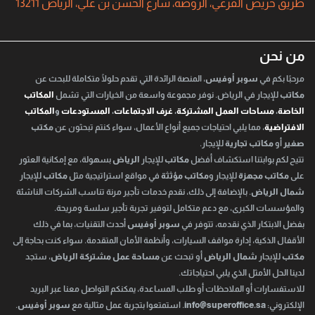
طريق خريص الفرعي، الروضة، شارع الحسن بن علي، الرياض 13211
من نحن
مرحبًا بكم في
سوبر أوفيس
، المنصة الرائدة التي تقدم حلولًا متكاملة للبحث عن
مكاتب
للإيجار في الرياض. نوفر مجموعة واسعة من الخيارات التي تشمل
المكاتب
الخاصة
،
مساحات العمل المشتركة
،
غرف الاجتماعات
،
المستودعات
و
المكاتب
الافتراضية
، مما يلبي احتياجات جميع أنواع الأعمال، سواء كنتم تبحثون عن
مكتب
صغير
أو
مكاتب تجارية
للإيجار.
تتيح لكم بوابتنا استكشاف أفضل
مكاتب
للإيجار
الرياض
بسهولة، مع إمكانية العثور
على
مكاتب مجهزة
للإيجار و
مكاتب مؤثثة
في مواقع استراتيجية مثل
مكاتب
للإيجار
شمال الرياض
. بالإضافة إلى ذلك، نقدم خدمات تأجير مرنة تناسب الشركات الناشئة
والمؤسسات الكبرى، مع دعم متكامل لتوفير تجربة تأجير سلسة ومريحة.
بفضل الابتكار الذي نقدمه، تتوفر في
سوبر أوفيس
أحدث التقنيات، بما في ذلك
الأقفال الذكية، إدارة مواقف السيارات، وأنظمة الأمان المتقدمة. سواء كنت بحاجة إلى
مكتب
للإيجار
شمال الرياض
أو تبحث عن
مساحة عمل مشتركة الرياض
، ستجد
لدينا الحل الأمثل الذي يلبي احتياجاتك.
للاستفسارات أو الملاحظات أو طلب المساعدة، يمكنكم التواصل معنا عبر البريد
الإلكتروني:
info@superoffice.sa
. استمتعوا بتجربة عمل مثالية مع
سوبر أوفيس
.