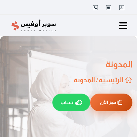
المدونة
الرئيسية
المدونة
/
احجز اﻷن
واتساب