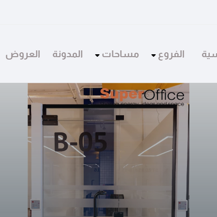
سية
الفروع
مساحات
المدونة
العروض