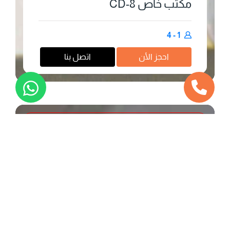
مكتب خاص 8-CD
1 - 4
احجز اﻷن
اتصل بنا
محجوز
مكاتب خاصة