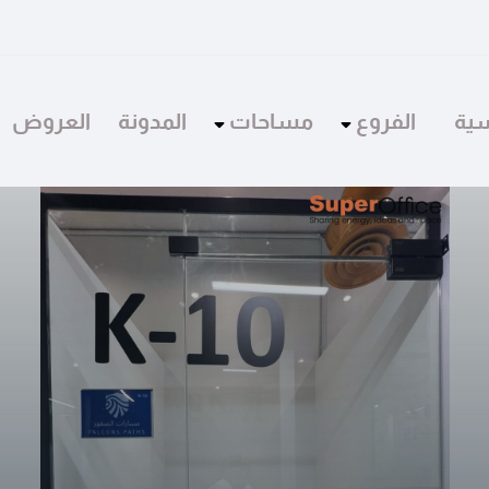
سية
الفروع
مساحات
المدونة
العروض