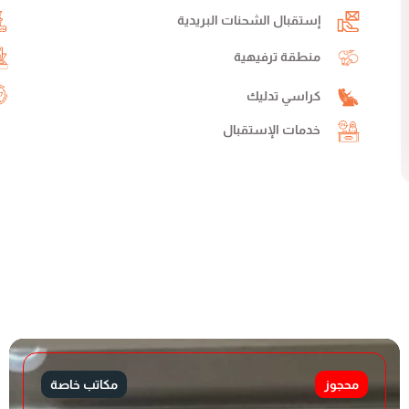
إستقبال الشحنات البريدية
منطقة ترفيهية
كراسي تدليك
خدمات الإستقبال
محجوز
مكاتب خاصة