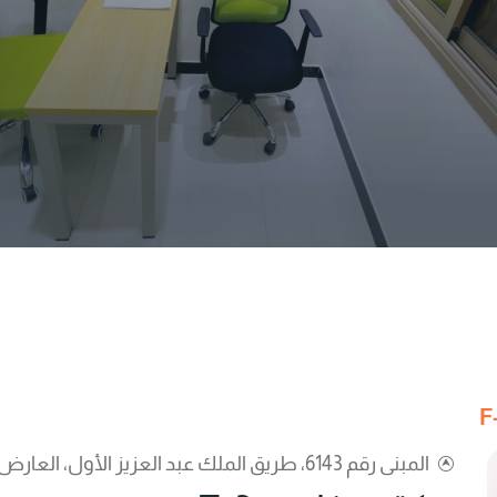
المبنى رقم 6143، طريق الملك عبد العزيز الأول، العارض، الرياض 13342