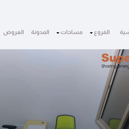
سية
الفروع
مساحات
المدونة
العروض