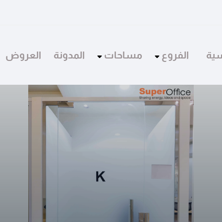
سية
الفروع
مساحات
المدونة
العروض