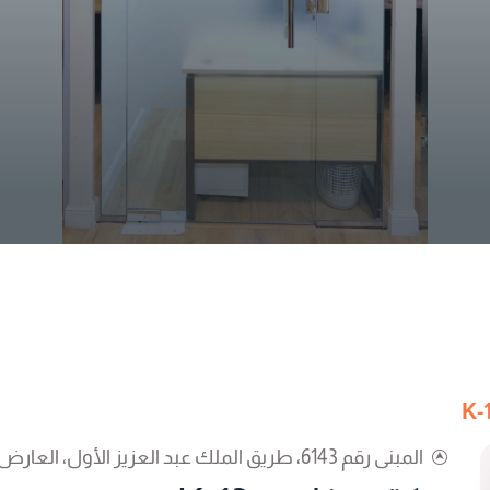
المبنى رقم 6143، طريق الملك عبد العزيز الأول، العارض، الرياض 13342