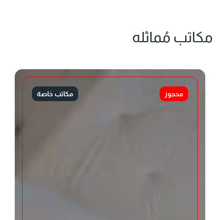
مكاتب مُماثله
محجوز
مكاتب خاصة