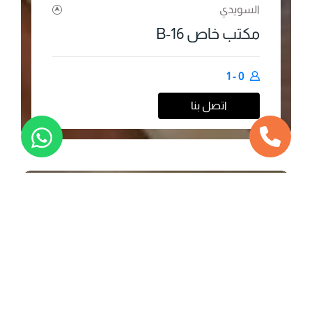
السويدي
مكتب خاص B-16
0 - 1
اتصل بنا
محجوز
مكاتب خاصة