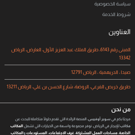
سياسة الخصوصية
شروط الخدمة
العناوين
المبنى رقم 6143، طريق الملك عبد العزيز الأول، العارض، الرياض
13342
صيدا ، الدريهمية ، الرياض 12791
طريق خريص الفرعي، الروضة، شارع الحسن بن علي، الرياض 13211
من نحن
مرحبًا بكم في
سوبر أوفيس
، المنصة الرائدة التي تقدم حلولًا متكاملة للبحث عن
مكاتب
للإيجار في الرياض. نوفر مجموعة واسعة من الخيارات التي تشمل
المكاتب
الخاصة
،
مساحات العمل المشتركة
،
غرف الاجتماعات
،
المستودعات
و
المكاتب