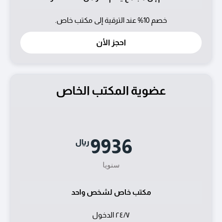
خصم 10% عند الترقية إلى مكتب خاص.
احجز اﻷن
عضوية المكتب الخاص
9936
ريال
سنويا
مكتب خاص لشخص واحد
٢٤/٧ الدخول