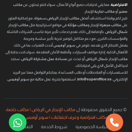
الافتراضية
، مما يلبي احتياجات جميع أنواع الأعمال، سواء كنتم تبحثون عن
مكتب
صغير
أو
مكاتب تجارية
للإيجار.
تتيح لكم بوابتنا استكشاف أفضل
مكاتب
للإيجار
الرياض
بسهولة، مع إمكانية العثور
على
مكاتب مجهزة
للإيجار و
مكاتب مؤثثة
في مواقع استراتيجية مثل
مكاتب
للإيجار
شمال الرياض
. بالإضافة إلى ذلك، نقدم خدمات تأجير مرنة تناسب الشركات الناشئة
والمؤسسات الكبرى، مع دعم متكامل لتوفير تجربة تأجير سلسة ومريحة.
بفضل الابتكار الذي نقدمه، تتوفر في
سوبر أوفيس
أحدث التقنيات، بما في ذلك
الأقفال الذكية، إدارة مواقف السيارات، وأنظمة الأمان المتقدمة. سواء كنت بحاجة إلى
مكتب
للإيجار
شمال الرياض
أو تبحث عن
مساحة عمل مشتركة الرياض
، ستجد
لدينا الحل الأمثل الذي يلبي احتياجاتك.
للاستفسارات أو الملاحظات أو طلب المساعدة، يمكنكم التواصل معنا عبر البريد
الإلكتروني:
info@superoffice.sa
. استمتعوا بتجربة عمل مثالية مع
سوبر أوفيس
.
© جميع الحقوق محفوظة ل
مكاتب للإيجار في الرياض | مكاتب خاصة،
مكاتب افتراضية وغرف اجتماعات | سوبر أوفيس
سياسة الخصوصية
شروط الخدمة
التعليمات