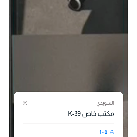
السويدي
مكتب خاص K-39
0 - 1