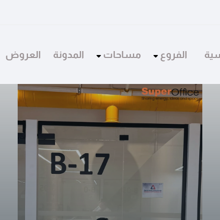
سية
الفروع
مساحات
المدونة
العروض