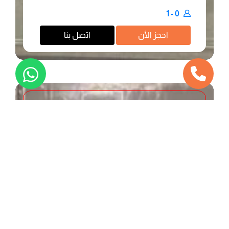
0 - 1
احجز اﻷن
اتصل بنا
محجوز
مكاتب خاصة