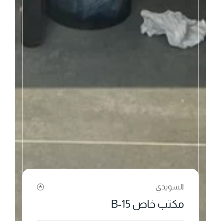
السويدي
مكتب خاص B-15