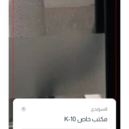
السويدي
مكتب خاص K-10