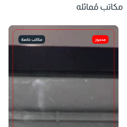
مكاتب مُماثله
محجوز
مكاتب خاصة