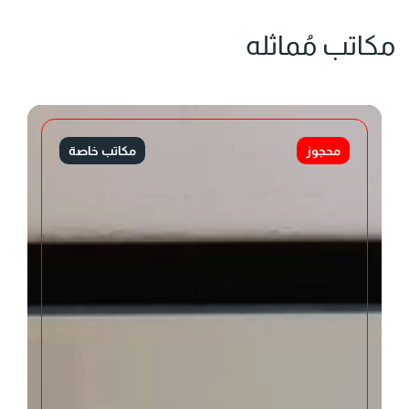
مكاتب مُماثله
محجوز
مكاتب خاصة