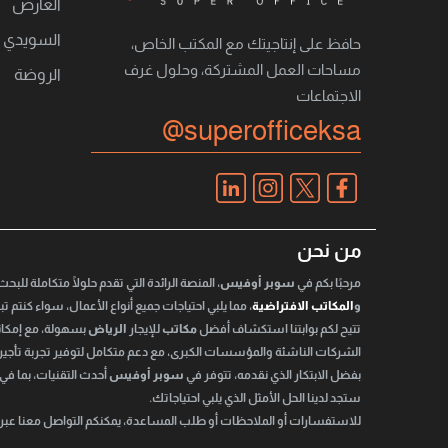
العارض
السويدي
حافظ على إنتاجيتك مع المكتب الخاص،
مساحات العمل المشتركة، وحلول غرف
الروضة
الاجتماعات
@superofficeksa
من نحن
مرحبًا بكم في
سوبر أوفيس
، المنصة الرائدة التي تقدم حلولًا متكاملة للبح
و
المكاتب الافتراضية
، مما يلبي احتياجات جميع أنواع الأعمال، سواء كنتم 
تتيح لكم بوابتنا استكشاف أفضل
مكاتب
للإيجار
الرياض
بسهولة، مع إمكاني
الشركات الناشئة والمؤسسات الكبرى، مع دعم متكامل لتوفير تجربة تأجي
بفضل الابتكار الذي نقدمه، تتوفر في
سوبر أوفيس
أحدث التقنيات، بما في
ستجد لدينا الحل الأمثل الذي يلبي احتياجاتك.
للاستفسارات أو الملاحظات أو طلب المساعدة، يمكنكم التواصل معنا عبر ال