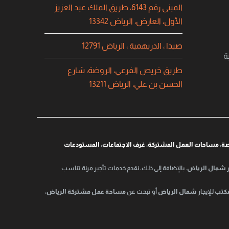
المبنى رقم 6143، طريق الملك عبد العزيز
الأول، العارض، الرياض 13342
صيدا ، الدريهمية ، الرياض 12791
ة
طريق خريص الفرعي، الروضة، شارع
الحسن بن علي، الرياض 13211
صة
،
مساحات العمل المشتركة
،
غرف الاجتماعات
،
المستودعات
شمال الرياض
. بالإضافة إلى ذلك، نقدم خدمات تأجير مرنة تناسب
كتب
للإيجار
شمال الرياض
أو تبحث عن
مساحة عمل مشتركة الرياض
،