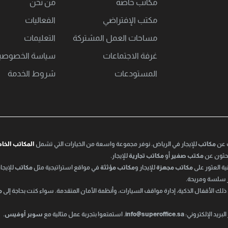
مكاتب خاصة
من نحن
مكتب اﻹفتراضي
الفعاليات
مساحات العمل المشتركة
التعليمات
غرفة الاجتماعات
سياسة الخصوصي
المستودعات
شروط الخدمة
ث عن
مكاتب
للإيجار في الرياض. نوفر مجموعة واسعة من الخيارات التي تشمل
المكاتب الخا
تبحثون عن
مكتب صغير
أو
مكاتب تجارية
للإيجار.
ة العثور على
مكاتب مجهزة
للإيجار و
مكاتب مؤثثة
في مواقع استراتيجية مثل
مكاتب
للإيجار
ر سلسة ومريحة.
 ذلك الأقفال الذكية، إدارة مواقف السيارات، وأنظمة الأمان المتقدمة. سواء كنت بحاجة إلى
م
بريد الإلكتروني:
info@superoffice.sa
. استمتعوا بتجربة عمل مثالية مع
سوبر أوفيس
.