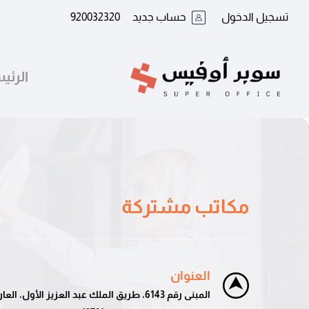
تسجيل الدخول
حساب جديد
920032320
الرئي
مكاتب مشتركة
العنوان
المبنى رقم 6143، طريق الملك عبد العزيز الأول، العارض، الرياض 13342