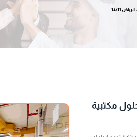
اض 13211
لول مكتبية