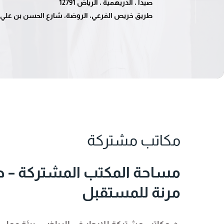
صيدا ، الدريهمية ، الرياض 12791
طريق خريص الفرعي، الروضة، شارع الحسن بن علي، الري
مكاتب مشتركة
مساحة المكتب المشتركة – ح
مرنة للمستقبل