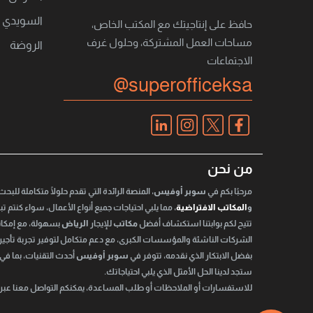
السويدي
حافظ على إنتاجيتك مع المكتب الخاص،
مساحات العمل المشتركة، وحلول غرف
الروضة
الاجتماعات
@superofficeksa
من نحن
مرحبًا بكم في
سوبر أوفيس
، المنصة الرائدة التي تقدم حلولًا متكاملة للبح
و
المكاتب الافتراضية
، مما يلبي احتياجات جميع أنواع الأعمال، سواء كنتم 
تتيح لكم بوابتنا استكشاف أفضل
مكاتب
للإيجار
الرياض
بسهولة، مع إمكاني
الشركات الناشئة والمؤسسات الكبرى، مع دعم متكامل لتوفير تجربة تأجي
بفضل الابتكار الذي نقدمه، تتوفر في
سوبر أوفيس
أحدث التقنيات، بما في
ستجد لدينا الحل الأمثل الذي يلبي احتياجاتك.
للاستفسارات أو الملاحظات أو طلب المساعدة، يمكنكم التواصل معنا عبر ال