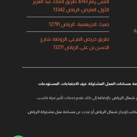
المبنى رقم 6143، طريق الملك عبد العزيز
الأول، العارض، الرياض 13342
صيدا ، الدريهمية ، الرياض 12791
ة
طريق خريص الفرعي، الروضة، شارع
الحسن بن علي، الرياض 13211
صة
،
مساحات العمل المشتركة
،
غرف الاجتماعات
،
المستودعات
شمال الرياض
. بالإضافة إلى ذلك، نقدم خدمات تأجير مرنة تناسب
كتب
للإيجار
شمال الرياض
أو تبحث عن
مساحة عمل مشتركة الرياض
،