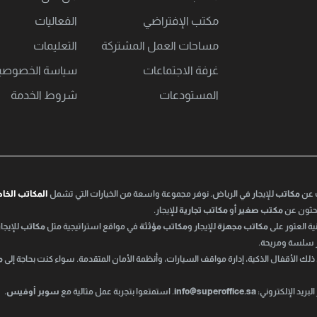
مكتب اﻹفتراضي
الفعاليات
مساحات العمل المشتركة
التعليمات
غرفة الاجتماعات
سياسة الخصوصي
المستودعات
شروط الخدمة
ث عن
مكاتب
للإيجار في الرياض. نوفر مجموعة واسعة من الخيارات التي تشمل
المكاتب الخا
تبحثون عن
مكتب صغير
أو
مكاتب تجارية
للإيجار.
ة العثور على
مكاتب مجهزة
للإيجار و
مكاتب مؤثثة
في مواقع استراتيجية مثل
مكاتب
للإيجار
ر سلسة ومريحة.
 ذلك الأقفال الذكية، إدارة مواقف السيارات، وأنظمة الأمان المتقدمة. سواء كنت بحاجة إلى
م
بريد الإلكتروني:
info@superoffice.sa
. استمتعوا بتجربة عمل مثالية مع
سوبر أوفيس
.