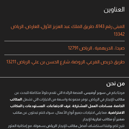
العناوين
المبنى رقم 6143، طريق الملك عبد العزيز الأول، العارض، الرياض
13342
صيدا ، الدريهمية ، الرياض 12791
طريق خريص الفرعي، الروضة، شارع الحسن بن علي، الرياض 13211
من نحن
مرحبًا بكم في
سوبر أوفيس
، المنصة الرائدة التي تقدم حلولًا متكاملة للبحث عن
مكاتب
للإيجار في الرياض. نوفر مجموعة واسعة من الخيارات التي تشمل
المكاتب
الخاصة
،
مساحات العمل المشتركة
،
غرف الاجتماعات
،
المستودعات
و
المكاتب
الافتراضية
، مما يلبي احتياجات جميع أنواع الأعمال، سواء كنتم تبحثون عن
مكتب
صغير
أو
مكاتب تجارية
للإيجار.
تتيح لكم بوابتنا استكشاف أفضل
مكاتب
للإيجار
الرياض
بسهولة، مع إمكانية العثور