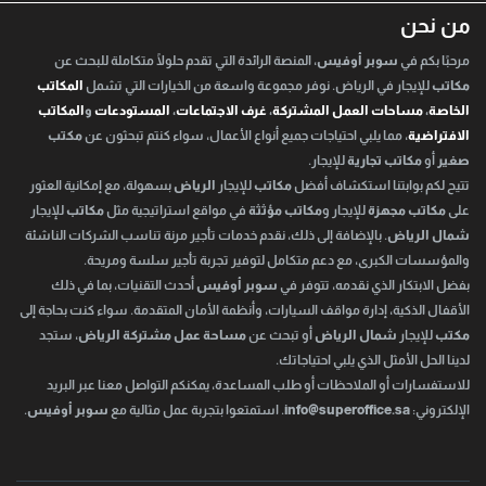
من نحن
مرحبًا بكم في
سوبر أوفيس
، المنصة الرائدة التي تقدم حلولًا متكاملة للبحث عن
مكاتب
للإيجار في الرياض. نوفر مجموعة واسعة من الخيارات التي تشمل
المكاتب
الخاصة
،
مساحات العمل المشتركة
،
غرف الاجتماعات
،
المستودعات
و
المكاتب
الافتراضية
، مما يلبي احتياجات جميع أنواع الأعمال، سواء كنتم تبحثون عن
مكتب
صغير
أو
مكاتب تجارية
للإيجار.
تتيح لكم بوابتنا استكشاف أفضل
مكاتب
للإيجار
الرياض
بسهولة، مع إمكانية العثور
على
مكاتب مجهزة
للإيجار و
مكاتب مؤثثة
في مواقع استراتيجية مثل
مكاتب
للإيجار
شمال الرياض
. بالإضافة إلى ذلك، نقدم خدمات تأجير مرنة تناسب الشركات الناشئة
والمؤسسات الكبرى، مع دعم متكامل لتوفير تجربة تأجير سلسة ومريحة.
بفضل الابتكار الذي نقدمه، تتوفر في
سوبر أوفيس
أحدث التقنيات، بما في ذلك
الأقفال الذكية، إدارة مواقف السيارات، وأنظمة الأمان المتقدمة. سواء كنت بحاجة إلى
مكتب
للإيجار
شمال الرياض
أو تبحث عن
مساحة عمل مشتركة الرياض
، ستجد
لدينا الحل الأمثل الذي يلبي احتياجاتك.
للاستفسارات أو الملاحظات أو طلب المساعدة، يمكنكم التواصل معنا عبر البريد
الإلكتروني:
info@superoffice.sa
. استمتعوا بتجربة عمل مثالية مع
سوبر أوفيس
.