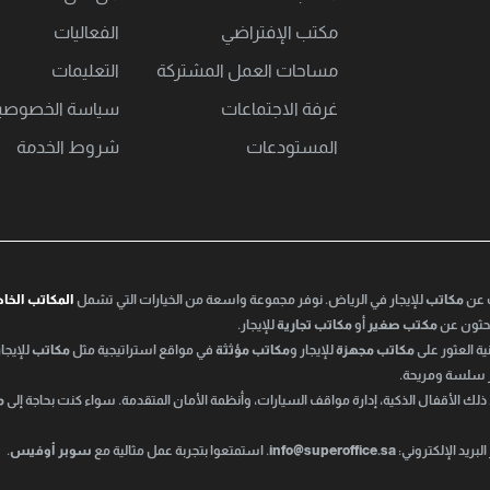
مكتب اﻹفتراضي
الفعاليات
مساحات العمل المشتركة
التعليمات
غرفة الاجتماعات
سياسة الخصوصي
المستودعات
شروط الخدمة
ث عن
مكاتب
للإيجار في الرياض. نوفر مجموعة واسعة من الخيارات التي تشمل
المكاتب الخا
تبحثون عن
مكتب صغير
أو
مكاتب تجارية
للإيجار.
ة العثور على
مكاتب مجهزة
للإيجار و
مكاتب مؤثثة
في مواقع استراتيجية مثل
مكاتب
للإيجار
ر سلسة ومريحة.
 ذلك الأقفال الذكية، إدارة مواقف السيارات، وأنظمة الأمان المتقدمة. سواء كنت بحاجة إلى
م
بريد الإلكتروني:
info@superoffice.sa
. استمتعوا بتجربة عمل مثالية مع
سوبر أوفيس
.