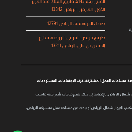
المبنى رقم 6143، طريق الملك عبد العزيز
الأول، العارض، الرياض 13342
صيدا ، الدريهمية ، الرياض 12791
ة
طريق خريص الفرعي، الروضة، شارع
الحسن بن علي، الرياض 13211
صة
،
مساحات العمل المشتركة
،
غرف الاجتماعات
،
المستودعات
شمال الرياض
. بالإضافة إلى ذلك، نقدم خدمات تأجير مرنة تناسب
كتب
للإيجار
شمال الرياض
أو تبحث عن
مساحة عمل مشتركة الرياض
،