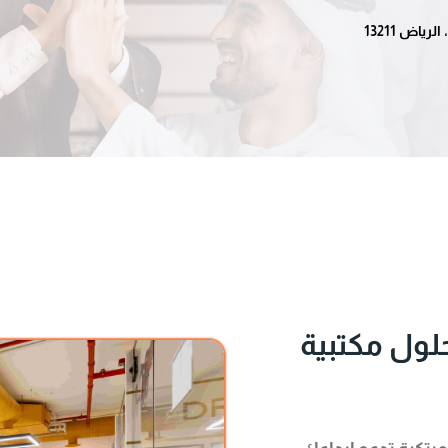
اض 13211
لول مكتبية