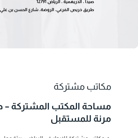
صيدا ، الدريهمية ، الرياض 12791
طريق خريص الفرعي، الروضة، شارع الحسن بن علي، الري
مكاتب مشتركة
مساحة المكتب المشتركة – ح
مرنة للمستقبل