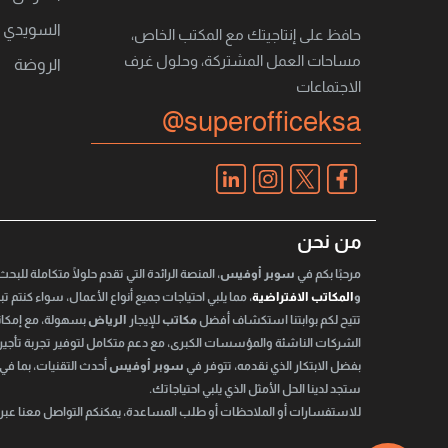
السويدي
حافظ على إنتاجيتك مع المكتب الخاص،
مساحات العمل المشتركة، وحلول غرف
الروضة
الاجتماعات
@superofficeksa
من نحن
مرحبًا بكم في
سوبر أوفيس
، المنصة الرائدة التي تقدم حلولًا متكاملة للبح
و
المكاتب الافتراضية
، مما يلبي احتياجات جميع أنواع الأعمال، سواء كنتم 
تتيح لكم بوابتنا استكشاف أفضل
مكاتب
للإيجار
الرياض
بسهولة، مع إمكاني
الشركات الناشئة والمؤسسات الكبرى، مع دعم متكامل لتوفير تجربة تأجي
بفضل الابتكار الذي نقدمه، تتوفر في
سوبر أوفيس
أحدث التقنيات، بما في
ستجد لدينا الحل الأمثل الذي يلبي احتياجاتك.
للاستفسارات أو الملاحظات أو طلب المساعدة، يمكنكم التواصل معنا عبر ال