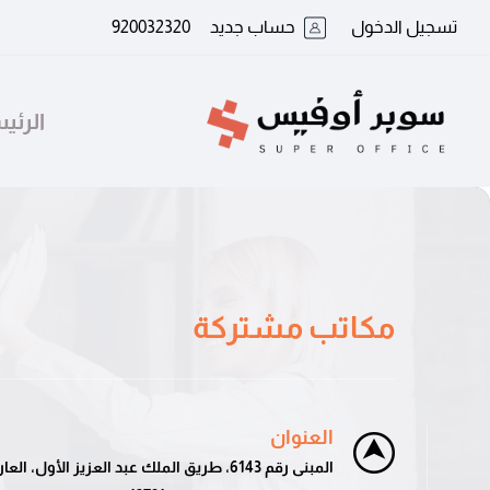
تسجيل الدخول
حساب جديد
920032320
الرئي
مكاتب مشتركة
العنوان
المبنى رقم 6143، طريق الملك عبد العزيز الأول، العارض، الرياض 13342