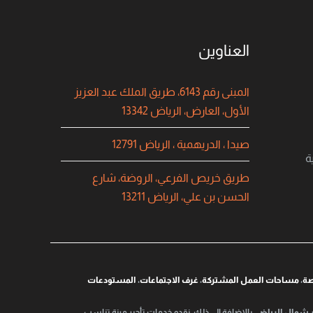
العناوين
المبنى رقم 6143، طريق الملك عبد العزيز
الأول، العارض، الرياض 13342
صيدا ، الدريهمية ، الرياض 12791
ة
طريق خريص الفرعي، الروضة، شارع
الحسن بن علي، الرياض 13211
صة
،
مساحات العمل المشتركة
،
غرف الاجتماعات
،
المستودعات
شمال الرياض
. بالإضافة إلى ذلك، نقدم خدمات تأجير مرنة تناسب