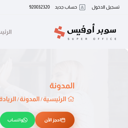
تسجيل الدخول
حساب جديد
920032320
الرئي
المدونة
الرئيسية
المدونة
الرياد
/
/
احجز اﻷن
واتساب