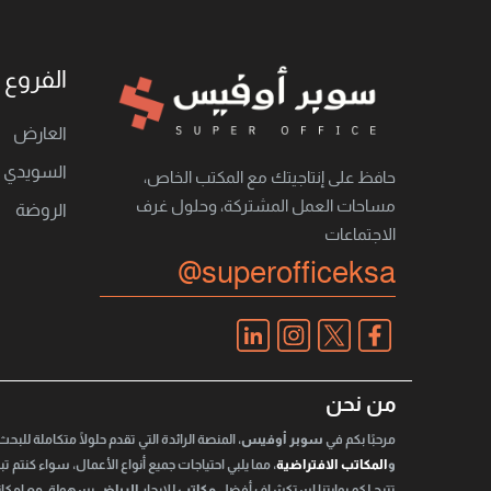
الفروع
العارض
السويدي
حافظ على إنتاجيتك مع المكتب الخاص،
مساحات العمل المشتركة، وحلول غرف
الروضة
الاجتماعات
@superofficeksa
من نحن
مرحبًا بكم في
سوبر أوفيس
، المنصة الرائدة التي تقدم حلولًا متكاملة للبح
و
المكاتب الافتراضية
، مما يلبي احتياجات جميع أنواع الأعمال، سواء كنتم 
تتيح لكم بوابتنا استكشاف أفضل
مكاتب
للإيجار
الرياض
بسهولة، مع إمكاني