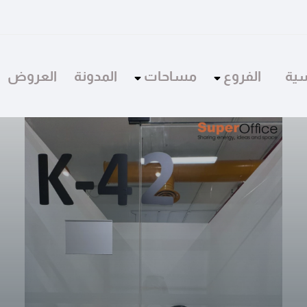
سية
الفروع
مساحات
المدونة
العروض