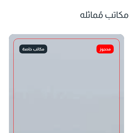
مكاتب مُماثله
محجوز
مكاتب خاصة