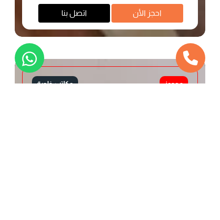
احجز اﻷن
اتصل بنا
محجوز
مكاتب خاصة