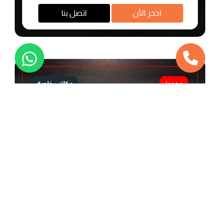
احجز اﻷن
اتصل بنا
محجوز
مكاتب خاصة