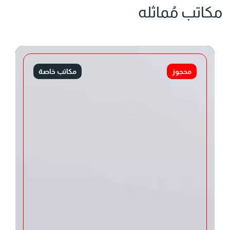
مكاتب مُماثله
محجوز
مكاتب خاصة