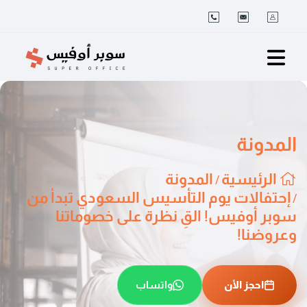
المدونة
الرئيسية
المدونة
/
إحتفالات يوم التأسيس السعودي تبدأ من
/
سوبر أوفيس! القِ نظرة على خصوماتنا
وعروضنا!
احجز اﻷن
واتساب