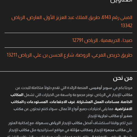
المبنى رقم 6143، طريق الملك عبد العزيز الأول، العارض، الرياض
13342
صيدا ، الدريهمية ، الرياض 12791
طريق خريص الفرعي، الروضة، شارع الحسن بن علي، الرياض 13211
من نحن
مرحبًا بكم في
سوبر أوفيس
، المنصة الرائدة التي تقدم حلولًا متكاملة للبحث عن
مكاتب
للإيجار في الرياض. نوفر مجموعة واسعة من الخيارات التي تشمل
المكاتب
الخاصة
،
مساحات العمل المشتركة
،
غرف الاجتماعات
،
المستودعات
و
المكاتب
الافتراضية
، مما يلبي احتياجات جميع أنواع الأعمال، سواء كنتم تبحثون عن
مكتب
صغير
أو
مكاتب تجارية
للإيجار.
تتيح لكم بوابتنا استكشاف أفضل
مكاتب
للإيجار
الرياض
بسهولة، مع إمكانية العثور
على
مكاتب مجهزة
للإيجار و
مكاتب مؤثثة
في مواقع استراتيجية مثل
مكاتب
للإيجار
شمال الرياض
. بالإضافة إلى ذلك، نقدم خدمات تأجير مرنة تناسب الشركات الناشئة